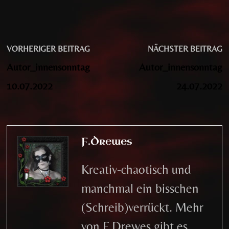
Beitragsnavigation
Vorheriger
N
VORHERIGER BEITRAG
NÄCHSTER BEITRAG
Beitrag:
B
Autor_innensonntag
Autor_innensonntag
10.07.2022
24.07.2022
F.Drewes
Kreativ-chaotisch und
manchmal ein bisschen
(Schreib)verrückt. Mehr
von F.Drewes gibt es