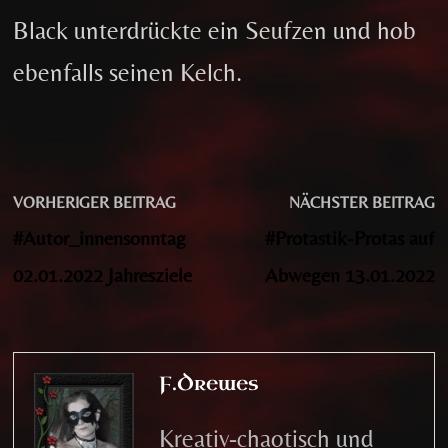
Black unterdrückte ein Seufzen und hob
ebenfalls seinen Kelch.
Beitragsnavigation
Vorheriger
N
VORHERIGER BEITRAG
NÄCHSTER BEITRAG
Beitrag:
B
#Autor_innensonntag
#Protastik-Protas auf
02.01.2022 Jahresziele
Abwegen 13.01.2022
F.Drewes
Kreativ-chaotisch und