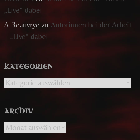
„Live“ dabei
A.Beauvrye
zu
Autorinnen bei der Arbeit
– „Live“ dabei
KATEGORIEN
Kategorien
ARCHIV
Archiv