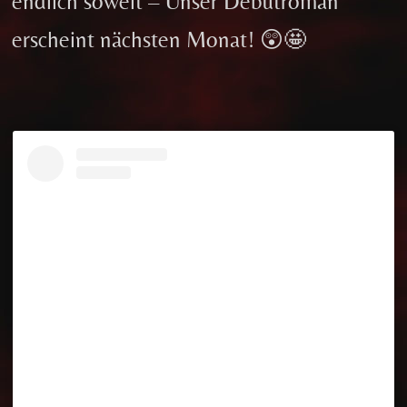
endlich soweit – Unser Debütroman
erscheint nächsten Monat! 😲🤩