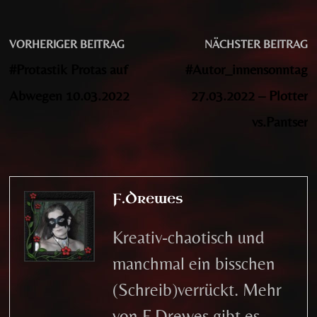
Beitragsnavigation
Vorheriger
N
VORHERIGER BEITRAG
NÄCHSTER BEITRAG
Beitrag:
B
#Protastik Protas auf
#Autor_innensonntag
Abwegen 10.03.2022
27.03.2022 – Plotter
vs.Pantser
F.Drewes
Kreativ-chaotisch und
manchmal ein bisschen
(Schreib)verrückt. Mehr
von F.Drewes gibt es