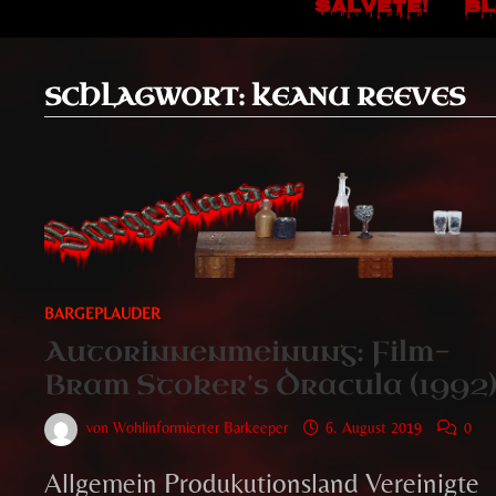
SALVETE!
B
SCHLAGWORT:
KEANU REEVES
BARGEPLAUDER
Autorinnenmeinung: Film-
Bram Stoker’s Dracula (1992
von
Wohlinformierter Barkeeper
6. August 2019
0
Allgemein Produkutionsland Vereinigte