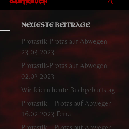
GÄSTEBUCH
NEUESTE BEITRÄGE
Protastik-Protas auf Abwegen
23.03.2023
Protastik-Protas auf Abwegen
02.03.2023
Wir feiern heute Buchgeburtstag
Protastik – Protas auf Abwegen
16.02.2023 Ferra
Protastik – Protas auf Abwegen