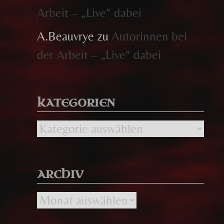
Arbeit – „Live“ dabei
A.Beauvrye
zu
Autorinnen bei
der Arbeit – „Live“ dabei
KATEGORIEN
Kategorien
ARCHIV
Archiv