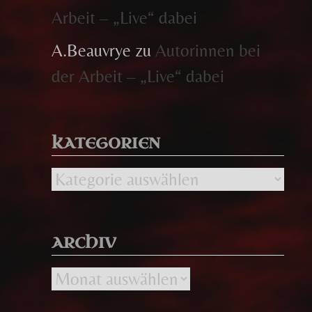
Arbeit – „Live“ dabei
A.Beauvrye
zu
Autorinnen bei
der Arbeit – „Live“ dabei
KATEGORIEN
Kategorien
ARCHIV
Archiv