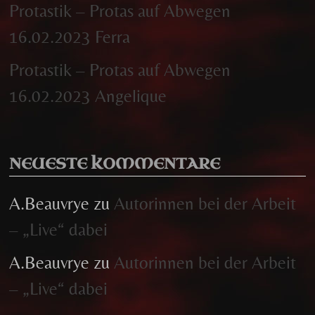
Protastik – Protas auf Abwegen
16.02.2023 Ferra
Protastik – Protas auf Abwegen
16.02.2023 Angelique
NEUESTE KOMMENTARE
A.Beauvrye
zu
Autorinnen bei der Arbeit
– „Live“ dabei
A.Beauvrye
zu
Autorinnen bei der Arbeit
– „Live“ dabei