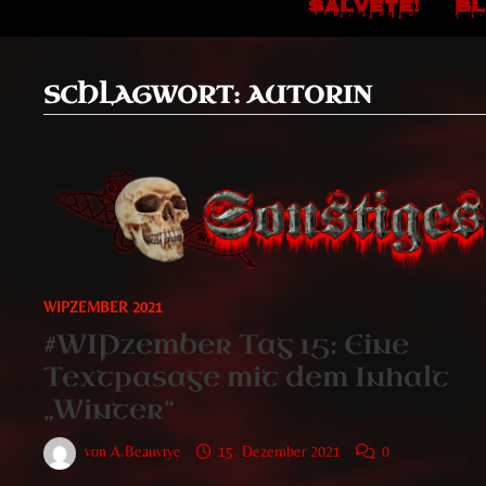
SALVETE!
B
SCHLAGWORT:
AUTORIN
WIPZEMBER 2021
#WIPzember Tag 15: Eine
Textpasage mit dem Inhalt
„Winter“
von
A.Beauvrye
15. Dezember 2021
0