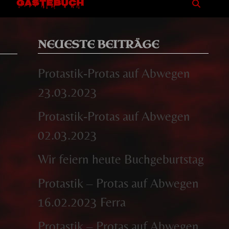
GÄSTEBUCH
NEUESTE BEITRÄGE
Protastik-Protas auf Abwegen
23.03.2023
Protastik-Protas auf Abwegen
02.03.2023
Wir feiern heute Buchgeburtstag
Protastik – Protas auf Abwegen
16.02.2023 Ferra
Protastik – Protas auf Abwegen