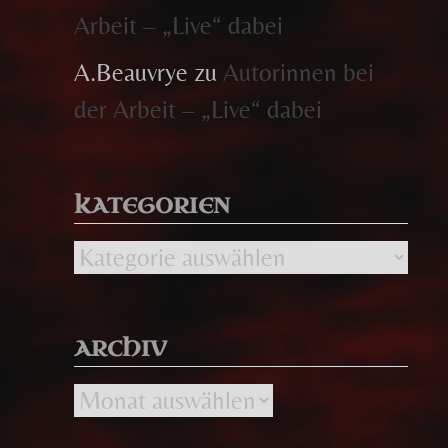
Arbeit – „Live“ dabei
A.Beauvrye
zu
Autorinnen bei
der Arbeit – „Live“ dabei
KATEGORIEN
Kategorien
ARCHIV
Archiv