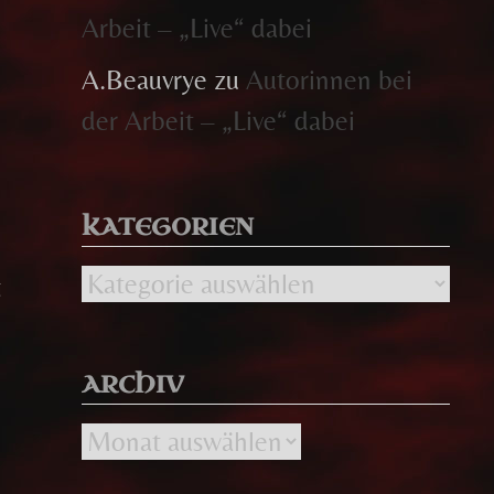
Arbeit – „Live“ dabei
A.Beauvrye
zu
Autorinnen bei
der Arbeit – „Live“ dabei
KATEGORIEN
Kategorien
t
ARCHIV
Archiv