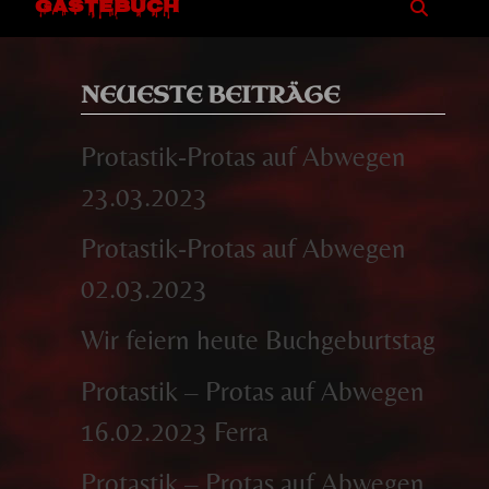
GÄSTEBUCH
NEUESTE BEITRÄGE
Protastik-Protas auf Abwegen
23.03.2023
Protastik-Protas auf Abwegen
02.03.2023
Wir feiern heute Buchgeburtstag
Protastik – Protas auf Abwegen
16.02.2023 Ferra
Protastik – Protas auf Abwegen