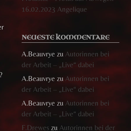
16.02.2023 Angelique
er
NEUESTE KOMMENTARE
A.Beauvrye
zu
Autorinnen bei
der Arbeit – „Live“ dabei
?
A.Beauvrye
zu
Autorinnen bei
der Arbeit – „Live“ dabei
A.Beauvrye
zu
Autorinnen bei
der Arbeit – „Live“ dabei
F.Drewes
zu
Autorinnen bei der