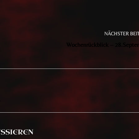
NÄCHSTER BEI
Wochenrückblick – 28.Septe
→
ESSIEREN