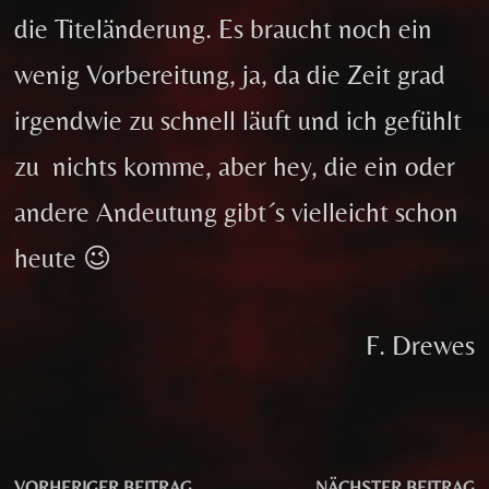
die Titeländerung. Es braucht noch ein
wenig Vorbereitung, ja, da die Zeit grad
irgendwie zu schnell läuft und ich gefühlt
zu nichts komme, aber hey, die ein oder
andere Andeutung gibt´s vielleicht schon
heute 😉
F. Drewes
Beitragsnavigation
Vorheriger
N
VORHERIGER BEITRAG
NÄCHSTER BEITRAG