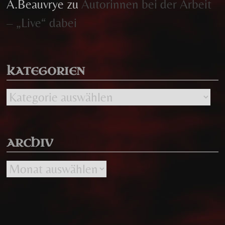
A.Beauvrye
zu
Autorinnen bei der Arbeit
– „Live“ dabei
KATEGORIEN
Kategorien
ARCHIV
Archiv