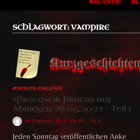
SALVETE!
B
SCHLAGWORT:
VAMPIRE
#PROTASTIK-CHALLENGE
#Protastik Protas auf
Abwegen 26.05.2022 – Teil 1
von
A.Beauvrye
27. Mai 2022
0
Jeden Sonntag veröffentlichen Anke