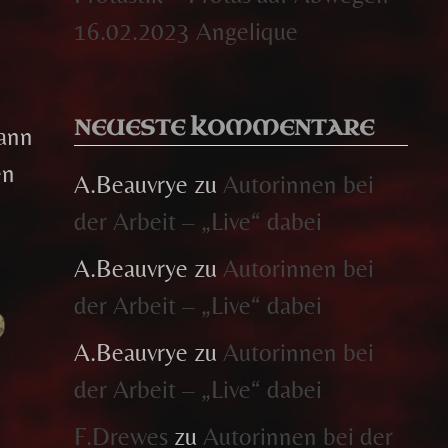
16.02.2023 Angelique
e
NEUESTE KOMMENTARE
ann
en
A.Beauvrye
zu
Autorinnen bei
der Arbeit – „Live“ dabei
A.Beauvrye
zu
Autorinnen bei
der Arbeit – „Live“ dabei
A.Beauvrye
zu
Autorinnen bei
der Arbeit – „Live“ dabei
F.Drewes
zu
Autorinnen bei der