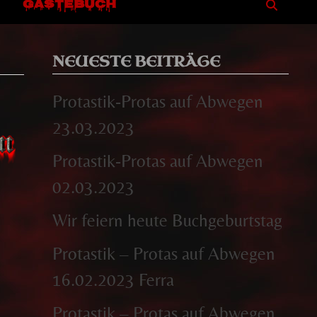
GÄSTEBUCH
NEUESTE BEITRÄGE
Protastik-Protas auf Abwegen
23.03.2023
Protastik-Protas auf Abwegen
02.03.2023
Wir feiern heute Buchgeburtstag
Protastik – Protas auf Abwegen
16.02.2023 Ferra
Protastik – Protas auf Abwegen