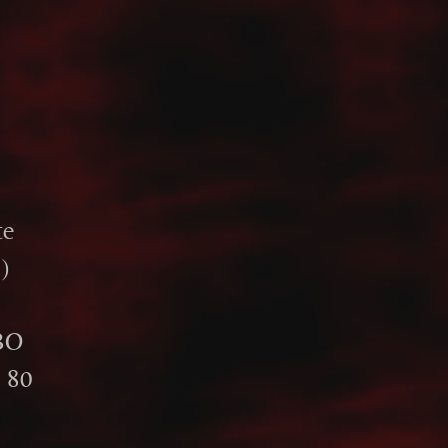
te
)
HBO
n 80