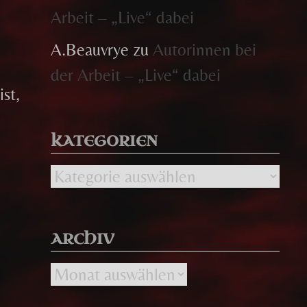
Arbeit – „Live“ dabei
A.Beauvrye
zu
Autorinnen bei
der Arbeit – „Live“ dabei
st,
KATEGORIEN
Kategorien
ARCHIV
Archiv