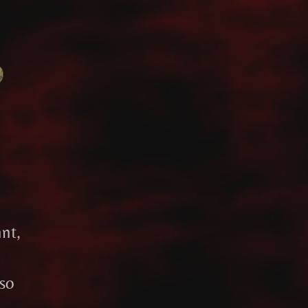
nt,
 so