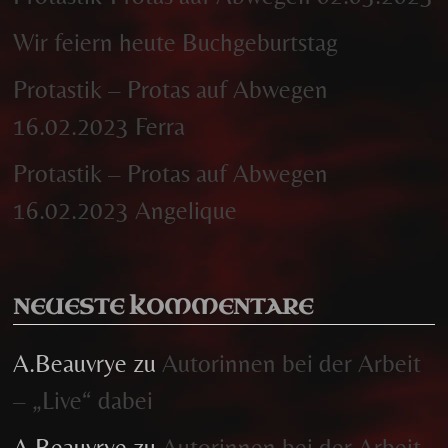
Wir feiern heute Buchgeburtstag
Protastik – Protas auf Abwegen
16.02.2023 Ferra
Protastik – Protas auf Abwegen
16.02.2023 Angelique
NEUESTE KOMMENTARE
A.Beauvrye
zu
Autorinnen bei der Arbeit
– „Live“ dabei
A.Beauvrye
zu
Autorinnen bei der Arbeit