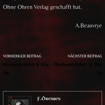
Ohne Ohren Verlag geschafft hat.
A.Beauvrye
Beitragsnavigation
Vorheriger
N
VORHERIGER BEITRAG
NÄCHSTER BEITRAG
Beitrag:
B
Wochenrückblick 9. Mai
Wochenrückblick 23. Mai
’20
’20
F.Drewes